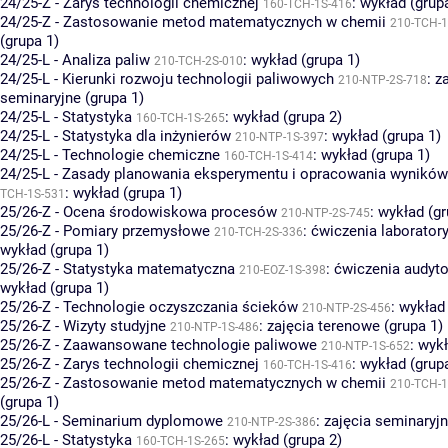
24/25-Z - Zarys technologii chemicznej
:
wykład (grup
160-TCH-1S-416
24/25-Z - Zastosowanie metod matematycznych w chemii
210-TCH-1
(grupa 1)
24/25-L - Analiza paliw
:
wykład (grupa 1)
210-TCH-2S-010
24/25-L - Kierunki rozwoju technologii paliwowych
:
z
210-NTP-2S-718
seminaryjne (grupa 1)
24/25-L - Statystyka
:
wykład (grupa 2)
160-TCH-1S-265
24/25-L - Statystyka dla inżynierów
:
wykład (grupa 1)
210-NTP-1S-397
24/25-L - Technologie chemiczne
:
wykład (grupa 1)
160-TCH-1S-414
24/25-L - Zasady planowania eksperymentu i opracowania wynikó
:
wykład (grupa 1)
TCH-1S-531
25/26-Z - Ocena środowiskowa procesów
:
wykład (gr
210-NTP-2S-745
25/26-Z - Pomiary przemysłowe
:
ćwiczenia laboratory
210-TCH-2S-336
wykład (grupa 1)
25/26-Z - Statystyka matematyczna
:
ćwiczenia audyto
210-EOZ-1S-398
wykład (grupa 1)
25/26-Z - Technologie oczyszczania ścieków
:
wykład 
210-NTP-2S-456
25/26-Z - Wizyty studyjne
:
zajęcia terenowe (grupa 1)
210-NTP-1S-486
25/26-Z - Zaawansowane technologie paliwowe
:
wykł
210-NTP-1S-652
25/26-Z - Zarys technologii chemicznej
:
wykład (grup
160-TCH-1S-416
25/26-Z - Zastosowanie metod matematycznych w chemii
210-TCH-1
(grupa 1)
25/26-L - Seminarium dyplomowe
:
zajęcia seminaryjn
210-NTP-2S-386
25/26-L - Statystyka
:
wykład (grupa 2)
160-TCH-1S-265