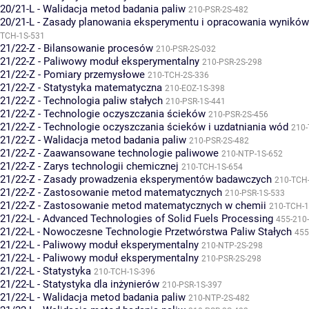
20/21-L - Walidacja metod badania paliw
210-PSR-2S-482
20/21-L - Zasady planowania eksperymentu i opracowania wynikó
TCH-1S-531
21/22-Z - Bilansowanie procesów
210-PSR-2S-032
21/22-Z - Paliwowy moduł eksperymentalny
210-PSR-2S-298
21/22-Z - Pomiary przemysłowe
210-TCH-2S-336
21/22-Z - Statystyka matematyczna
210-EOZ-1S-398
21/22-Z - Technologia paliw stałych
210-PSR-1S-441
21/22-Z - Technologie oczyszczania ścieków
210-PSR-2S-456
21/22-Z - Technologie oczyszczania ścieków i uzdatniania wód
210-
21/22-Z - Walidacja metod badania paliw
210-PSR-2S-482
21/22-Z - Zaawansowane technologie paliwowe
210-NTP-1S-652
21/22-Z - Zarys technologii chemicznej
210-TCH-1S-654
21/22-Z - Zasady prowadzenia eksperymentów badawczych
210-TCH
21/22-Z - Zastosowanie metod matematycznych
210-PSR-1S-533
21/22-Z - Zastosowanie metod matematycznych w chemii
210-TCH-1
21/22-L - Advanced Technologies of Solid Fuels Processing
455-210
21/22-L - Nowoczesne Technologie Przetwórstwa Paliw Stałych
455
21/22-L - Paliwowy moduł eksperymentalny
210-NTP-2S-298
21/22-L - Paliwowy moduł eksperymentalny
210-PSR-2S-298
21/22-L - Statystyka
210-TCH-1S-396
21/22-L - Statystyka dla inżynierów
210-PSR-1S-397
21/22-L - Walidacja metod badania paliw
210-NTP-2S-482