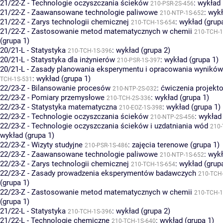
21/22-Z - Technologie oczyszczania ścieków
:
wykład 
210-PSR-2S-456
21/22-Z - Zaawansowane technologie paliwowe
:
wykł
210-NTP-1S-652
21/22-Z - Zarys technologii chemicznej
:
wykład (grup
210-TCH-1S-654
21/22-Z - Zastosowanie metod matematycznych w chemii
210-TCH-1
(grupa 1)
20/21-L - Statystyka
:
wykład (grupa 2)
210-TCH-1S-396
20/21-L - Statystyka dla inżynierów
:
wykład (grupa 1)
210-PSR-1S-397
20/21-L - Zasady planowania eksperymentu i opracowania wynikó
:
wykład (grupa 1)
TCH-1S-531
22/23-Z - Bilansowanie procesów
:
ćwiczenia projekto
210-NTP-2S-032
22/23-Z - Pomiary przemysłowe
:
wykład (grupa 1)
210-TCH-2S-336
22/23-Z - Statystyka matematyczna
:
wykład (grupa 1)
210-EOZ-1S-398
22/23-Z - Technologie oczyszczania ścieków
:
wykład 
210-NTP-2S-456
22/23-Z - Technologie oczyszczania ścieków i uzdatniania wód
210-
wykład (grupa 1)
22/23-Z - Wizyty studyjne
:
zajęcia terenowe (grupa 1)
210-PSR-1S-486
22/23-Z - Zaawansowane technologie paliwowe
:
wykł
210-NTP-1S-652
22/23-Z - Zarys technologii chemicznej
:
wykład (grup
210-TCH-1S-654
22/23-Z - Zasady prowadzenia eksperymentów badawczych
210-TCH
(grupa 1)
22/23-Z - Zastosowanie metod matematycznych w chemii
210-TCH-1
(grupa 1)
21/22-L - Statystyka
:
wykład (grupa 2)
210-TCH-1S-396
21/22-L - Technologie chemiczne
:
wykład (grupa 1)
210-TCH-1S-640