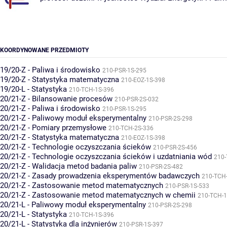
KOORDYNOWANE PRZEDMIOTY
19/20-Z - Paliwa i środowisko
210-PSR-1S-295
19/20-Z - Statystyka matematyczna
210-EOZ-1S-398
19/20-L - Statystyka
210-TCH-1S-396
20/21-Z - Bilansowanie procesów
210-PSR-2S-032
20/21-Z - Paliwa i środowisko
210-PSR-1S-295
20/21-Z - Paliwowy moduł eksperymentalny
210-PSR-2S-298
20/21-Z - Pomiary przemysłowe
210-TCH-2S-336
20/21-Z - Statystyka matematyczna
210-EOZ-1S-398
20/21-Z - Technologie oczyszczania ścieków
210-PSR-2S-456
20/21-Z - Technologie oczyszczania ścieków i uzdatniania wód
210-
20/21-Z - Walidacja metod badania paliw
210-PSR-2S-482
20/21-Z - Zasady prowadzenia eksperymentów badawczych
210-TCH
20/21-Z - Zastosowanie metod matematycznych
210-PSR-1S-533
20/21-Z - Zastosowanie metod matematycznych w chemii
210-TCH-1
20/21-L - Paliwowy moduł eksperymentalny
210-PSR-2S-298
20/21-L - Statystyka
210-TCH-1S-396
20/21-L - Statystyka dla inżynierów
210-PSR-1S-397