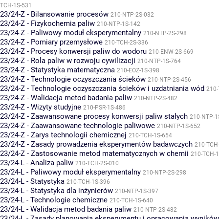
TCH-1S-531
23/24-Z - Bilansowanie procesów
210-NTP-2S-032
23/24-Z - Fizykochemia paliw
210-NTP-1S-142
23/24-Z - Paliwowy moduł eksperymentalny
210-NTP-2S-298
23/24-Z - Pomiary przemysłowe
210-TCH-2S-336
23/24-Z - Procesy konwersji paliw do wodoru
210-ENW-2S-669
23/24-Z - Rola paliw w rozwoju cywilizacji
210-NTP-1S-764
23/24-Z - Statystyka matematyczna
210-EOZ-1S-398
23/24-Z - Technologie oczyszczania ścieków
210-NTP-2S-456
23/24-Z - Technologie oczyszczania ścieków i uzdatniania wód
210-
23/24-Z - Walidacja metod badania paliw
210-NTP-2S-482
23/24-Z - Wizyty studyjne
210-PSR-1S-486
23/24-Z - Zaawansowane procesy konwersji paliw stałych
210-NTP-1
23/24-Z - Zaawansowane technologie paliwowe
210-NTP-1S-652
23/24-Z - Zarys technologii chemicznej
210-TCH-1S-654
23/24-Z - Zasady prowadzenia eksperymentów badawczych
210-TCH
23/24-Z - Zastosowanie metod matematycznych w chemii
210-TCH-1
23/24-L - Analiza paliw
210-TCH-2S-010
23/24-L - Paliwowy moduł eksperymentalny
210-NTP-2S-298
23/24-L - Statystyka
210-TCH-1S-396
23/24-L - Statystyka dla inżynierów
210-NTP-1S-397
23/24-L - Technologie chemiczne
210-TCH-1S-640
23/24-L - Walidacja metod badania paliw
210-NTP-2S-482
23/24-L - Zasady planowania eksperymentu i opracowania wynikó