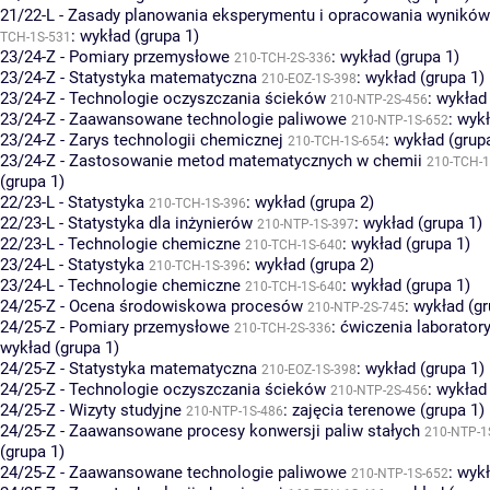
21/22-L - Zasady planowania eksperymentu i opracowania wynikó
:
wykład (grupa 1)
TCH-1S-531
23/24-Z - Pomiary przemysłowe
:
wykład (grupa 1)
210-TCH-2S-336
23/24-Z - Statystyka matematyczna
:
wykład (grupa 1)
210-EOZ-1S-398
23/24-Z - Technologie oczyszczania ścieków
:
wykład 
210-NTP-2S-456
23/24-Z - Zaawansowane technologie paliwowe
:
wykł
210-NTP-1S-652
23/24-Z - Zarys technologii chemicznej
:
wykład (grup
210-TCH-1S-654
23/24-Z - Zastosowanie metod matematycznych w chemii
210-TCH-1
(grupa 1)
22/23-L - Statystyka
:
wykład (grupa 2)
210-TCH-1S-396
22/23-L - Statystyka dla inżynierów
:
wykład (grupa 1)
210-NTP-1S-397
22/23-L - Technologie chemiczne
:
wykład (grupa 1)
210-TCH-1S-640
23/24-L - Statystyka
:
wykład (grupa 2)
210-TCH-1S-396
23/24-L - Technologie chemiczne
:
wykład (grupa 1)
210-TCH-1S-640
24/25-Z - Ocena środowiskowa procesów
:
wykład (gr
210-NTP-2S-745
24/25-Z - Pomiary przemysłowe
:
ćwiczenia laboratory
210-TCH-2S-336
wykład (grupa 1)
24/25-Z - Statystyka matematyczna
:
wykład (grupa 1)
210-EOZ-1S-398
24/25-Z - Technologie oczyszczania ścieków
:
wykład 
210-NTP-2S-456
24/25-Z - Wizyty studyjne
:
zajęcia terenowe (grupa 1)
210-NTP-1S-486
24/25-Z - Zaawansowane procesy konwersji paliw stałych
210-NTP-1
(grupa 1)
24/25-Z - Zaawansowane technologie paliwowe
:
wykł
210-NTP-1S-652