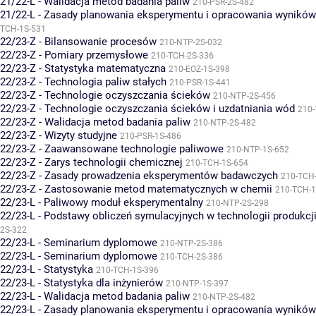
21/22-L - Walidacja metod badania paliw
210-PSR-2S-482
21/22-L - Zasady planowania eksperymentu i opracowania wynikó
TCH-1S-531
22/23-Z - Bilansowanie procesów
210-NTP-2S-032
22/23-Z - Pomiary przemysłowe
210-TCH-2S-336
22/23-Z - Statystyka matematyczna
210-EOZ-1S-398
22/23-Z - Technologia paliw stałych
210-PSR-1S-441
22/23-Z - Technologie oczyszczania ścieków
210-NTP-2S-456
22/23-Z - Technologie oczyszczania ścieków i uzdatniania wód
210-
22/23-Z - Walidacja metod badania paliw
210-NTP-2S-482
22/23-Z - Wizyty studyjne
210-PSR-1S-486
22/23-Z - Zaawansowane technologie paliwowe
210-NTP-1S-652
22/23-Z - Zarys technologii chemicznej
210-TCH-1S-654
22/23-Z - Zasady prowadzenia eksperymentów badawczych
210-TCH
22/23-Z - Zastosowanie metod matematycznych w chemii
210-TCH-1
22/23-L - Paliwowy moduł eksperymentalny
210-NTP-2S-298
22/23-L - Podstawy obliczeń symulacyjnych w technologii produkcj
2S-322
22/23-L - Seminarium dyplomowe
210-NTP-2S-386
22/23-L - Seminarium dyplomowe
210-TCH-2S-386
22/23-L - Statystyka
210-TCH-1S-396
22/23-L - Statystyka dla inżynierów
210-NTP-1S-397
22/23-L - Walidacja metod badania paliw
210-NTP-2S-482
22/23-L - Zasady planowania eksperymentu i opracowania wynikó