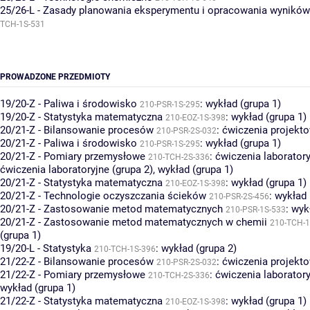
25/26-L - Zasady planowania eksperymentu i opracowania wynikó
TCH-1S-531
PROWADZONE PRZEDMIOTY
19/20-Z - Paliwa i środowisko
:
wykład (grupa 1)
210-PSR-1S-295
19/20-Z - Statystyka matematyczna
:
wykład (grupa 1)
210-EOZ-1S-398
20/21-Z - Bilansowanie procesów
:
ćwiczenia projekto
210-PSR-2S-032
20/21-Z - Paliwa i środowisko
:
wykład (grupa 1)
210-PSR-1S-295
20/21-Z - Pomiary przemysłowe
:
ćwiczenia laboratory
210-TCH-2S-336
ćwiczenia laboratoryjne (grupa 2)
,
wykład (grupa 1)
20/21-Z - Statystyka matematyczna
:
wykład (grupa 1)
210-EOZ-1S-398
20/21-Z - Technologie oczyszczania ścieków
:
wykład 
210-PSR-2S-456
20/21-Z - Zastosowanie metod matematycznych
:
wyk
210-PSR-1S-533
20/21-Z - Zastosowanie metod matematycznych w chemii
210-TCH-1
(grupa 1)
19/20-L - Statystyka
:
wykład (grupa 2)
210-TCH-1S-396
21/22-Z - Bilansowanie procesów
:
ćwiczenia projekto
210-PSR-2S-032
21/22-Z - Pomiary przemysłowe
:
ćwiczenia laboratory
210-TCH-2S-336
wykład (grupa 1)
21/22-Z - Statystyka matematyczna
:
wykład (grupa 1)
210-EOZ-1S-398