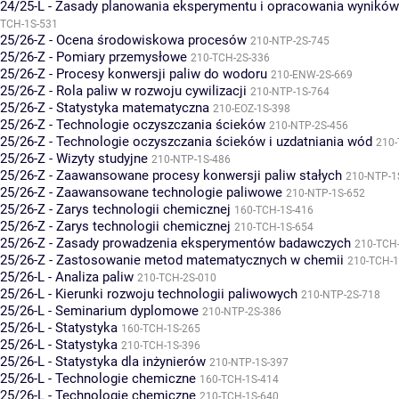
24/25-L - Zasady planowania eksperymentu i opracowania wynikó
TCH-1S-531
25/26-Z - Ocena środowiskowa procesów
210-NTP-2S-745
25/26-Z - Pomiary przemysłowe
210-TCH-2S-336
25/26-Z - Procesy konwersji paliw do wodoru
210-ENW-2S-669
25/26-Z - Rola paliw w rozwoju cywilizacji
210-NTP-1S-764
25/26-Z - Statystyka matematyczna
210-EOZ-1S-398
25/26-Z - Technologie oczyszczania ścieków
210-NTP-2S-456
25/26-Z - Technologie oczyszczania ścieków i uzdatniania wód
210-
25/26-Z - Wizyty studyjne
210-NTP-1S-486
25/26-Z - Zaawansowane procesy konwersji paliw stałych
210-NTP-1
25/26-Z - Zaawansowane technologie paliwowe
210-NTP-1S-652
25/26-Z - Zarys technologii chemicznej
160-TCH-1S-416
25/26-Z - Zarys technologii chemicznej
210-TCH-1S-654
25/26-Z - Zasady prowadzenia eksperymentów badawczych
210-TCH
25/26-Z - Zastosowanie metod matematycznych w chemii
210-TCH-1
25/26-L - Analiza paliw
210-TCH-2S-010
25/26-L - Kierunki rozwoju technologii paliwowych
210-NTP-2S-718
25/26-L - Seminarium dyplomowe
210-NTP-2S-386
25/26-L - Statystyka
160-TCH-1S-265
25/26-L - Statystyka
210-TCH-1S-396
25/26-L - Statystyka dla inżynierów
210-NTP-1S-397
25/26-L - Technologie chemiczne
160-TCH-1S-414
25/26-L - Technologie chemiczne
210-TCH-1S-640