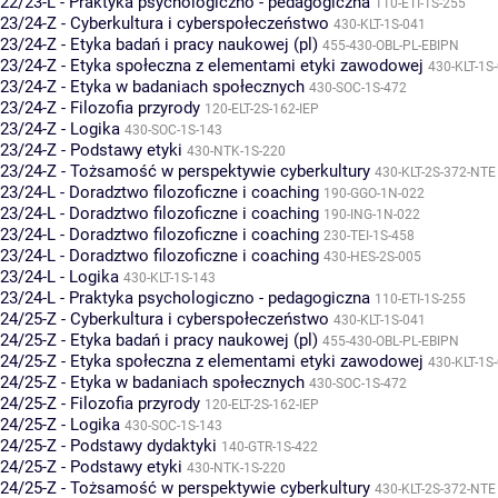
22/23-L - Praktyka psychologiczno - pedagogiczna
110-ETI-1S-255
23/24-Z - Cyberkultura i cyberspołeczeństwo
430-KLT-1S-041
23/24-Z - Etyka badań i pracy naukowej (pl)
455-430-OBL-PL-EBIPN
23/24-Z - Etyka społeczna z elementami etyki zawodowej
430-KLT-1S
23/24-Z - Etyka w badaniach społecznych
430-SOC-1S-472
23/24-Z - Filozofia przyrody
120-ELT-2S-162-IEP
23/24-Z - Logika
430-SOC-1S-143
23/24-Z - Podstawy etyki
430-NTK-1S-220
23/24-Z - Tożsamość w perspektywie cyberkultury
430-KLT-2S-372-NTE
23/24-L - Doradztwo filozoficzne i coaching
190-GGO-1N-022
23/24-L - Doradztwo filozoficzne i coaching
190-ING-1N-022
23/24-L - Doradztwo filozoficzne i coaching
230-TEI-1S-458
23/24-L - Doradztwo filozoficzne i coaching
430-HES-2S-005
23/24-L - Logika
430-KLT-1S-143
23/24-L - Praktyka psychologiczno - pedagogiczna
110-ETI-1S-255
24/25-Z - Cyberkultura i cyberspołeczeństwo
430-KLT-1S-041
24/25-Z - Etyka badań i pracy naukowej (pl)
455-430-OBL-PL-EBIPN
24/25-Z - Etyka społeczna z elementami etyki zawodowej
430-KLT-1S
24/25-Z - Etyka w badaniach społecznych
430-SOC-1S-472
24/25-Z - Filozofia przyrody
120-ELT-2S-162-IEP
24/25-Z - Logika
430-SOC-1S-143
24/25-Z - Podstawy dydaktyki
140-GTR-1S-422
24/25-Z - Podstawy etyki
430-NTK-1S-220
24/25-Z - Tożsamość w perspektywie cyberkultury
430-KLT-2S-372-NTE