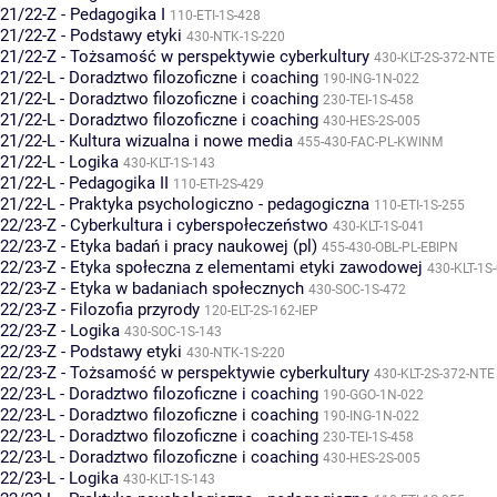
21/22-Z - Pedagogika I
110-ETI-1S-428
21/22-Z - Podstawy etyki
430-NTK-1S-220
21/22-Z - Tożsamość w perspektywie cyberkultury
430-KLT-2S-372-NTE
21/22-L - Doradztwo filozoficzne i coaching
190-ING-1N-022
21/22-L - Doradztwo filozoficzne i coaching
230-TEI-1S-458
21/22-L - Doradztwo filozoficzne i coaching
430-HES-2S-005
21/22-L - Kultura wizualna i nowe media
455-430-FAC-PL-KWINM
21/22-L - Logika
430-KLT-1S-143
21/22-L - Pedagogika II
110-ETI-2S-429
21/22-L - Praktyka psychologiczno - pedagogiczna
110-ETI-1S-255
22/23-Z - Cyberkultura i cyberspołeczeństwo
430-KLT-1S-041
22/23-Z - Etyka badań i pracy naukowej (pl)
455-430-OBL-PL-EBIPN
22/23-Z - Etyka społeczna z elementami etyki zawodowej
430-KLT-1S
22/23-Z - Etyka w badaniach społecznych
430-SOC-1S-472
22/23-Z - Filozofia przyrody
120-ELT-2S-162-IEP
22/23-Z - Logika
430-SOC-1S-143
22/23-Z - Podstawy etyki
430-NTK-1S-220
22/23-Z - Tożsamość w perspektywie cyberkultury
430-KLT-2S-372-NTE
22/23-L - Doradztwo filozoficzne i coaching
190-GGO-1N-022
22/23-L - Doradztwo filozoficzne i coaching
190-ING-1N-022
22/23-L - Doradztwo filozoficzne i coaching
230-TEI-1S-458
22/23-L - Doradztwo filozoficzne i coaching
430-HES-2S-005
22/23-L - Logika
430-KLT-1S-143