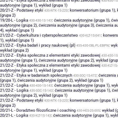
20/21-Z - Etyka społeczna z elementami etyki zawodowej
430-430-1S
audytoryjne (grupa 1)
,
wykład (grupa 1)
20/21-Z - Podstawy etyki
:
konwersatorium (grupa 1)
,
430-NTK-1S-220
(grupa 2)
19/20-L - Logika
:
ćwiczenia audytoryjne (grupa 1)
,
ćwi
430-430-1S-143
audytoryjne (grupa 2)
,
ćwiczenia audytoryjne (grupa 3)
,
ćwiczenia au
4)
,
wykład (grupa 1)
21/22-Z - Cyberkultura i cyberspołeczeństwo
:
konwers
430-KLT-1S-041
1)
,
wykład (grupa 1)
21/22-Z - Etyka badań i pracy naukowej (pl)
:
wyk
455-430-OBL-PL-EBIPN
wykład (grupa 2)
21/22-Z - Etyka społeczna z elementami etyki zawodowej
430-430-1S
audytoryjne (grupa 1)
,
ćwiczenia audytoryjne (grupa 2)
,
wykład (grup
21/22-Z - Etyka społeczna z elementami etyki zawodowej
430-KLT-1S
audytoryjne (grupa 1)
,
wykład (grupa 1)
21/22-Z - Etyka w badaniach społecznych
:
ćwiczenia 
430-SOC-1S-472
(grupa 1)
,
ćwiczenia audytoryjne (grupa 2)
,
wykład (grupa 1)
21/22-Z - Logika
:
ćwiczenia audytoryjne (grupa 1)
,
wyk
430-430-1S-143
21/22-Z - Logika
:
ćwiczenia audytoryjne (grupa 1)
,
ćwi
430-SOC-1S-143
audytoryjne (grupa 2)
,
wykład (grupa 1)
21/22-Z - Podstawy etyki
:
konwersatorium (grupa 1)
,
430-NTK-1S-220
(grupa 2)
20/21-L - Doradztwo filozoficzne i coaching
:
wykład (
430-HES-2S-005
20/21-L - Logika
:
ćwiczenia audytoryjne (grupa 1)
,
wykł
430-KLT-1S-143