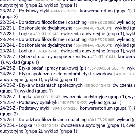
audytoryjne (grupa 2)
,
wykład (grupa 1)
23/24-Z - Podstawy etyki
:
konwersatorium (grupa 1)
,
430-NTK-1S-220
(grupa 2)
22/23-L - Doradztwo filozoficzne i coaching
:
wykład (
430-HES-2S-005
22/23-L - Doskonalenie dydaktyczne
:
wykład (g
455-430-FAC-PL-DODYD
22/23-L - Logika
:
ćwiczenia audytoryjne (grupa 1)
,
wykł
430-KLT-1S-143
23/24-L - Doradztwo filozoficzne i coaching
:
wykład (
430-HES-2S-005
23/24-L - Doskonalenie dydaktyczne
:
wykład (g
455-430-FAC-PL-DODYD
23/24-L - Logika
:
ćwiczenia audytoryjne (grupa 1)
,
wykł
430-KLT-1S-143
24/25-Z - Cyberkultura i cyberspołeczeństwo
:
konwers
430-KLT-1S-041
1)
,
wykład (grupa 1)
24/25-Z - Etyka badań i pracy naukowej (pl)
:
wyk
455-430-OBL-PL-EBIPN
24/25-Z - Etyka społeczna z elementami etyki zawodowej
430-KLT-1S
audytoryjne (grupa 1)
,
wykład (grupa 1)
24/25-Z - Etyka w badaniach społecznych
:
ćwiczenia 
430-SOC-1S-472
(grupa 1)
,
wykład (grupa 1)
24/25-Z - Logika
:
ćwiczenia audytoryjne (grupa 1)
,
wyk
430-SOC-1S-143
24/25-Z - Podstawy dydaktyki
:
wykład (grupa 1)
140-GTR-1S-422
24/25-Z - Podstawy etyki
:
konwersatorium (grupa 1)
,
430-NTK-1S-220
(grupa 2)
24/25-L - Doradztwo filozoficzne i coaching
:
wykład (
430-HES-2S-005
24/25-L - Logika
:
ćwiczenia audytoryjne (grupa 1)
,
ćwi
430-KLT-1S-143
audytoryjne (grupa 2)
,
wykład (grupa 1)