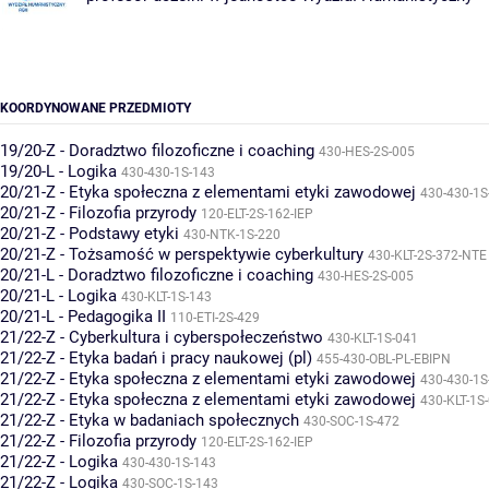
KOORDYNOWANE PRZEDMIOTY
19/20-Z - Doradztwo filozoficzne i coaching
430-HES-2S-005
19/20-L - Logika
430-430-1S-143
20/21-Z - Etyka społeczna z elementami etyki zawodowej
430-430-1S
20/21-Z - Filozofia przyrody
120-ELT-2S-162-IEP
20/21-Z - Podstawy etyki
430-NTK-1S-220
20/21-Z - Tożsamość w perspektywie cyberkultury
430-KLT-2S-372-NTE
20/21-L - Doradztwo filozoficzne i coaching
430-HES-2S-005
20/21-L - Logika
430-KLT-1S-143
20/21-L - Pedagogika II
110-ETI-2S-429
21/22-Z - Cyberkultura i cyberspołeczeństwo
430-KLT-1S-041
21/22-Z - Etyka badań i pracy naukowej (pl)
455-430-OBL-PL-EBIPN
21/22-Z - Etyka społeczna z elementami etyki zawodowej
430-430-1S
21/22-Z - Etyka społeczna z elementami etyki zawodowej
430-KLT-1S
21/22-Z - Etyka w badaniach społecznych
430-SOC-1S-472
21/22-Z - Filozofia przyrody
120-ELT-2S-162-IEP
21/22-Z - Logika
430-430-1S-143
21/22-Z - Logika
430-SOC-1S-143