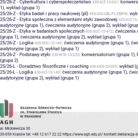
25/26-Z - Cyberkultura i cyberspołeczeństwo
:
konwers
430-KLT-1S-041
1)
,
wykład (grupa 1)
25/26-Z - Etyka badań i pracy naukowej (pl)
:
wyk
455-430-OBL-PL-EBIPN
25/26-Z - Etyka społeczna z elementami etyki zawodowej
430-KLT-1S
audytoryjne (grupa 1)
,
ćwiczenia audytoryjne (grupa 2)
,
wykład (grup
25/26-Z - Etyka w badaniach społecznych
:
ćwiczenia 
430-SOC-1S-472
(grupa 1)
,
ćwiczenia audytoryjne (grupa 2)
,
wykład (grupa 1)
25/26-Z - Logika
:
ćwiczenia audytoryjne (grupa 1)
,
ćwi
430-SOC-1S-143
audytoryjne (grupa 2)
,
wykład (grupa 1)
25/26-Z - Podstawy etyki
:
konwersatorium (grupa 1)
,
230-NTK-1S-220
(grupa 2)
25/26-L - Doradztwo filozoficzne i coaching
:
wykład (
430-HES-2S-005
25/26-L - Logika
:
ćwiczenia audytoryjne (grupa 1)
,
ćwi
430-KLT-1S-143
audytoryjne (grupa 2)
,
wykład (grupa 1)
al. Mickiewicza 30
30-059 Kraków
tel: +48 12 617 22 22
https://www.agh.edu.pl/
kontakt
deklaracja 