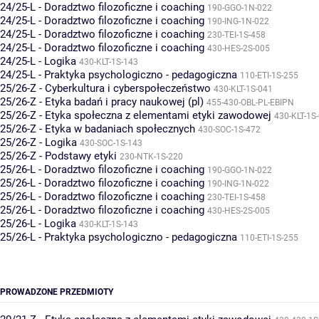
24/25-L - Doradztwo filozoficzne i coaching
190-GGO-1N-022
24/25-L - Doradztwo filozoficzne i coaching
190-ING-1N-022
24/25-L - Doradztwo filozoficzne i coaching
230-TEI-1S-458
24/25-L - Doradztwo filozoficzne i coaching
430-HES-2S-005
24/25-L - Logika
430-KLT-1S-143
24/25-L - Praktyka psychologiczno - pedagogiczna
110-ETI-1S-255
25/26-Z - Cyberkultura i cyberspołeczeństwo
430-KLT-1S-041
25/26-Z - Etyka badań i pracy naukowej (pl)
455-430-OBL-PL-EBIPN
25/26-Z - Etyka społeczna z elementami etyki zawodowej
430-KLT-1S
25/26-Z - Etyka w badaniach społecznych
430-SOC-1S-472
25/26-Z - Logika
430-SOC-1S-143
25/26-Z - Podstawy etyki
230-NTK-1S-220
25/26-L - Doradztwo filozoficzne i coaching
190-GGO-1N-022
25/26-L - Doradztwo filozoficzne i coaching
190-ING-1N-022
25/26-L - Doradztwo filozoficzne i coaching
230-TEI-1S-458
25/26-L - Doradztwo filozoficzne i coaching
430-HES-2S-005
25/26-L - Logika
430-KLT-1S-143
25/26-L - Praktyka psychologiczno - pedagogiczna
110-ETI-1S-255
PROWADZONE PRZEDMIOTY