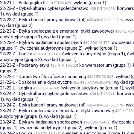
20/21-L - Pedagogika II
:
wykład (grupa 1)
110-ETI-2S-429
22/23-Z - Cyberkultura i cyberspołeczeństwo
:
konwers
430-KLT-1S-041
1)
,
wykład (grupa 1)
22/23-Z - Etyka badań i pracy naukowej (pl)
:
wyk
455-430-OBL-PL-EBIPN
wykład (grupa 2)
22/23-Z - Etyka społeczna z elementami etyki zawodowej
430-KLT-1S
audytoryjne (grupa 1)
,
wykład (grupa 1)
22/23-Z - Etyka w badaniach społecznych
:
ćwiczenia 
430-SOC-1S-472
(grupa 1)
,
ćwiczenia audytoryjne (grupa 2)
,
wykład (grupa 1)
22/23-Z - Logika
:
ćwiczenia audytoryjne (grupa 1)
,
ćwi
430-SOC-1S-143
audytoryjne (grupa 2)
,
wykład (grupa 1)
22/23-Z - Podstawy etyki
:
konwersatorium (grupa 1)
,
430-NTK-1S-220
(grupa 2)
21/22-L - Doradztwo filozoficzne i coaching
:
wykład (
430-HES-2S-005
21/22-L - Doskonalenie dydaktyczne
:
wykład (g
455-430-FAC-PL-DODYD
21/22-L - Logika
:
ćwiczenia audytoryjne (grupa 1)
,
wykł
430-KLT-1S-143
23/24-Z - Cyberkultura i cyberspołeczeństwo
:
konwers
430-KLT-1S-041
1)
,
wykład (grupa 1)
23/24-Z - Etyka badań i pracy naukowej (pl)
:
wyk
455-430-OBL-PL-EBIPN
23/24-Z - Etyka społeczna z elementami etyki zawodowej
430-KLT-1S
audytoryjne (grupa 1)
,
wykład (grupa 1)
23/24-Z - Etyka w badaniach społecznych
:
ćwiczenia 
430-SOC-1S-472
(grupa 1)
,
ćwiczenia audytoryjne (grupa 2)
,
wykład (grupa 1)
23/24-Z - Logika
:
ćwiczenia audytoryjne (grupa 1)
,
ćwi
430-SOC-1S-143