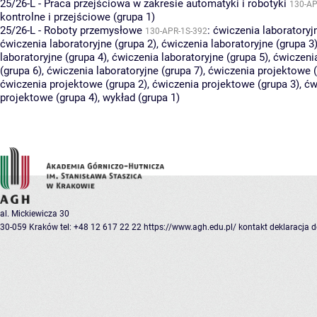
25/26-L - Praca przejściowa w zakresie automatyki i robotyki
130-AP
kontrolne i przejściowe (grupa 1)
25/26-L - Roboty przemysłowe
:
ćwiczenia laboratoryj
130-APR-1S-392
ćwiczenia laboratoryjne (grupa 2)
,
ćwiczenia laboratoryjne (grupa 3
laboratoryjne (grupa 4)
,
ćwiczenia laboratoryjne (grupa 5)
,
ćwiczenia
(grupa 6)
,
ćwiczenia laboratoryjne (grupa 7)
,
ćwiczenia projektowe (
ćwiczenia projektowe (grupa 2)
,
ćwiczenia projektowe (grupa 3)
,
ćw
projektowe (grupa 4)
,
wykład (grupa 1)
al. Mickiewicza 30
30-059 Kraków
tel: +48 12 617 22 22
https://www.agh.edu.pl/
kontakt
deklaracja 