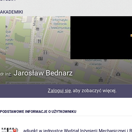
AKADEMIKI
POMOC
Jarosław Bednarz
dr inż.
Zaloguj się
, aby zobaczyć więcej.
PODSTAWOWE INFORMACJE O UŻYTKOWNIKU
adiunkt w jednostce
Wydział Inżynierii Mechanicznej i 