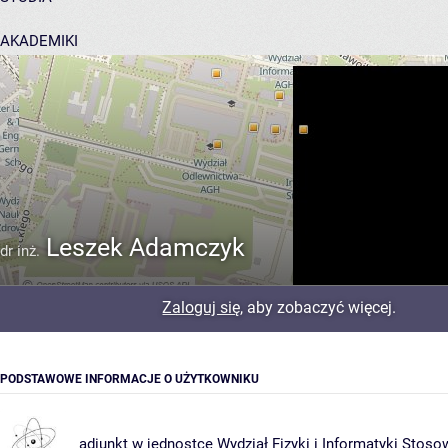
AKADEMIKI
POMOC
Leszek Adamczyk
dr inż.
Zaloguj się
, aby zobaczyć więcej.
PODSTAWOWE INFORMACJE O UŻYTKOWNIKU
adiunkt w jednostce
Wydział Fizyki i Informatyki Stoso