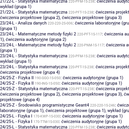
21/22-L - Statystyka matematyczna
:
ćwiczenia audyto
220-PFM-1S-238
wykład (grupa 1)
21/22-L - Statystyka matematyczna
:
ćwiczenia projek
220-PFT-1S-238
ćwiczenia projektowe (grupa 2)
,
ćwiczenia projektowe (grupa 3)
23/24-L - Analiza danych
:
ćwiczenia laboratoryjne (gru
220-220-2S-006
(grupa 1)
23/24-L - Matematyczne metody fizyki 2
:
ćwiczenia au
220-PFT-1S-117
1)
,
ćwiczenia audytoryjne (grupa 2)
23/24-L - Matematyczne metody fizyki 2
:
ćwiczenia a
220-PNM-1S-117
(grupa 1)
23/24-L - Statystyka matematyczna
:
ćwiczenia audyto
220-PFM-1S-238
wykład (grupa 1)
23/24-L - Statystyka matematyczna
:
ćwiczenia projek
220-PFT-1S-238
ćwiczenia projektowe (grupa 4)
24/25-Z - Fizyka II
:
ćwiczenia audytoryjne (grupa 1)
190-GGO-1S-050
24/25-Z - Fizyka II
:
ćwiczenia audytoryjne (grupa 1)
190-ING-1S-050
24/25-Z - Statystyka matematyczna
:
ćwiczenia projek
220-PFT-1S-238
ćwiczenia projektowe (grupa 2)
,
ćwiczenia projektowe (grupa 3)
,
ćw
projektowe (grupa 4)
24/25-Z - Środowisko programistyczne Geant4
:
ćwicz
220-220-1S-246
laboratoryjne (grupa 1)
,
ćwiczenia projektowe (grupa 1)
,
wykład (gru
24/25-L - Fizyka I
:
ćwiczenia audytoryjne (grupa 1)
170-KWP-1S-030
24/25-L - Fizyka I
:
ćwiczenia audytoryjne (grupa 1)
170-TTM-1S-030
24/25-L - Statystyka matematyczna
:
ćwiczenia audyto
220-PFM-1S-238