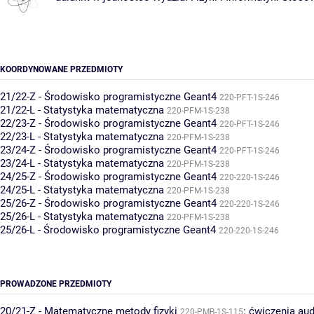
KOORDYNOWANE PRZEDMIOTY
21/22-Z - Środowisko programistyczne Geant4
220-PFT-1S-246
21/22-L - Statystyka matematyczna
220-PFM-1S-238
22/23-Z - Środowisko programistyczne Geant4
220-PFT-1S-246
22/23-L - Statystyka matematyczna
220-PFM-1S-238
23/24-Z - Środowisko programistyczne Geant4
220-PFT-1S-246
23/24-L - Statystyka matematyczna
220-PFM-1S-238
24/25-Z - Środowisko programistyczne Geant4
220-220-1S-246
24/25-L - Statystyka matematyczna
220-PFM-1S-238
25/26-Z - Środowisko programistyczne Geant4
220-220-1S-246
25/26-L - Statystyka matematyczna
220-PFM-1S-238
25/26-L - Środowisko programistyczne Geant4
220-220-1S-246
PROWADZONE PRZEDMIOTY
20/21-Z - Matematyczne metody fizyki
:
ćwiczenia aud
220-PMB-1S-115