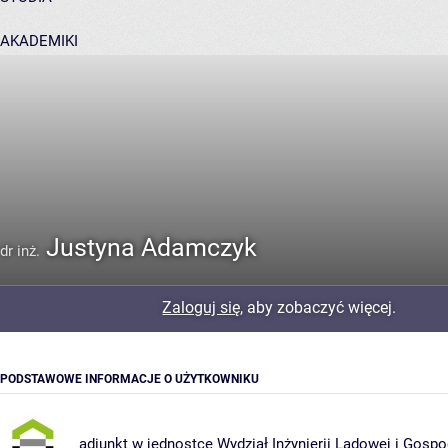
AKADEMIKI
POMOC
Justyna Adamczyk
dr inż.
Zaloguj się
, aby zobaczyć więcej.
PODSTAWOWE INFORMACJE O UŻYTKOWNIKU
adiunkt w jednostce
Wydział Inżynierii Lądowej i Gosp