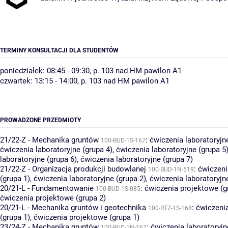
TERMINY KONSULTACJI DLA STUDENTÓW
poniedziałek: 08:45 - 09:30, p. 103 nad HM pawilon A1
czwartek: 13:15 - 14:00, p. 103 nad HM pawilon A1
PROWADZONE PRZEDMIOTY
21/22-Z - Mechanika gruntów
:
ćwiczenia laboratoryjn
100-BUD-1S-167
ćwiczenia laboratoryjne (grupa 4)
,
ćwiczenia laboratoryjne (grupa 5
laboratoryjne (grupa 6)
,
ćwiczenia laboratoryjne (grupa 7)
21/22-Z - Organizacja produkcji budowlanej
:
ćwiczeni
100-BUD-1N-519
(grupa 1)
,
ćwiczenia laboratoryjne (grupa 2)
,
ćwiczenia laboratoryjn
20/21-L - Fundamentowanie
:
ćwiczenia projektowe (g
100-BUD-1S-085
ćwiczenia projektowe (grupa 2)
20/21-L - Mechanika gruntów i geotechnika
:
ćwiczenia
100-RTZ-1S-168
(grupa 1)
,
ćwiczenia projektowe (grupa 1)
23/24-Z - Mechanika gruntów
:
ćwiczenia laboratoryjn
100-BUD-1N-167