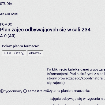
STUDIA
AKADEMIKI
POMOC
Plan zajęć odbywających się w sali 234
A-0 (A0)
Pokaż plan w formacie:
HTML (stary)
obrazek
Po kliknięciu kafelka danej grupy za
informacjami. Pod niektórymi z nich k
strony prowadzącego/koordynatora (
się zajęcia).
Użyte na planie oznaczenia:
tygodniowy
semestralny
zajęcia odbywają się w tygodnie ni