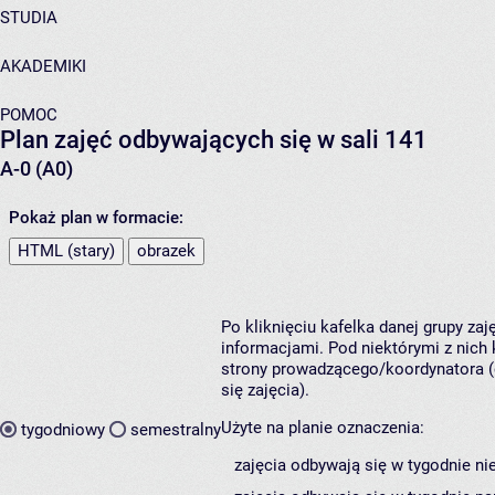
STUDIA
AKADEMIKI
POMOC
Plan zajęć odbywających się w sali 141
A-0 (A0)
Pokaż plan w formacie:
HTML (stary)
obrazek
Po kliknięciu kafelka danej grupy za
informacjami. Pod niektórymi z nich k
strony prowadzącego/koordynatora (
się zajęcia).
Użyte na planie oznaczenia:
tygodniowy
semestralny
zajęcia odbywają się w tygodnie ni