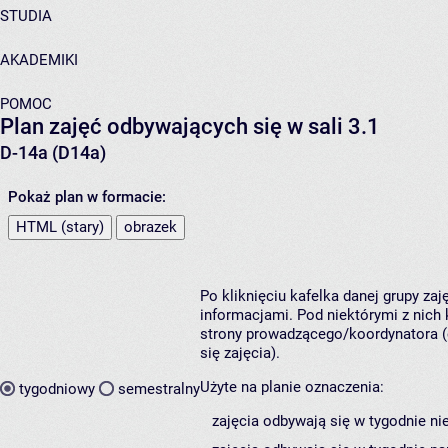
STUDIA
AKADEMIKI
POMOC
Plan zajęć odbywających się w sali 3.1
D-14a (D14a)
Pokaż plan w formacie:
HTML (stary)
obrazek
Po kliknięciu kafelka danej grupy za
informacjami. Pod niektórymi z nich k
strony prowadzącego/koordynatora (
się zajęcia).
Użyte na planie oznaczenia:
tygodniowy
semestralny
zajęcia odbywają się w tygodnie ni