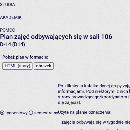
STUDIA
AKADEMIKI
POMOC
Plan zajęć odbywających się w sali 106
D-14 (D14)
Pokaż plan w formacie:
HTML (stary)
obrazek
Po kliknięciu kafelka danej grupy za
informacjami. Pod niektórymi z nich k
strony prowadzącego/koordynatora (
się zajęcia).
Użyte na planie oznaczenia:
tygodniowy
semestralny
zajęcia odbywają się w tygodnie ni