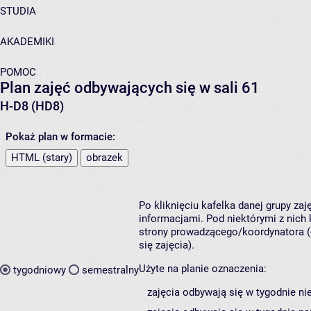
STUDIA
AKADEMIKI
POMOC
Plan zajęć odbywających się w sali 61
H-D8 (HD8)
Pokaż plan w formacie:
HTML (stary)
obrazek
Po kliknięciu kafelka danej grupy za
informacjami. Pod niektórymi z nich k
strony prowadzącego/koordynatora (
się zajęcia).
Użyte na planie oznaczenia:
tygodniowy
semestralny
zajęcia odbywają się w tygodnie ni