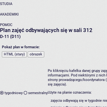
STUDIA
AKADEMIKI
POMOC
Plan zajęć odbywających się w sali 312
D-11 (D11)
Pokaż plan w formacie:
HTML (stary)
obrazek
Po kliknięciu kafelka danej grupy za
informacjami. Pod niektórymi z nich k
strony prowadzącego/koordynatora (
się zajęcia).
Użyte na planie oznaczenia:
tygodniowy
semestralny
zajęcia odbywają się w tygodnie ni