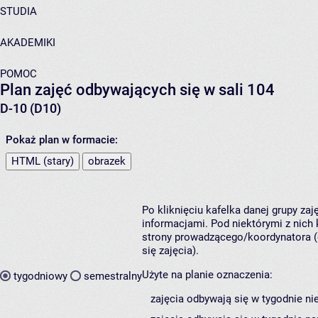
STUDIA
AKADEMIKI
POMOC
Plan zajęć odbywających się w sali 104
D-10 (D10)
Pokaż plan w formacie:
HTML (stary)
obrazek
Po kliknięciu kafelka danej grupy za
informacjami. Pod niektórymi z nich k
strony prowadzącego/koordynatora (
się zajęcia).
Użyte na planie oznaczenia:
tygodniowy
semestralny
zajęcia odbywają się w tygodnie ni