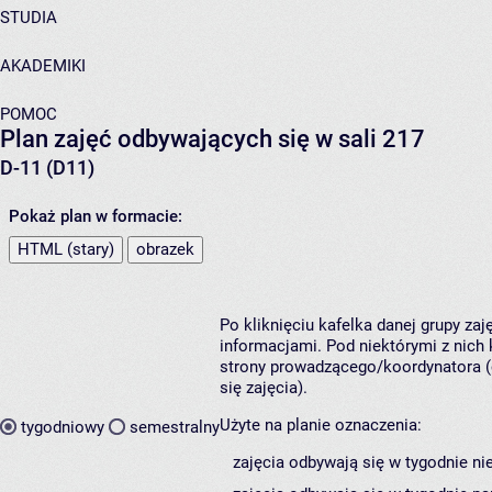
STUDIA
AKADEMIKI
POMOC
Plan zajęć odbywających się w sali 217
D-11 (D11)
Pokaż plan w formacie:
HTML (stary)
obrazek
Po kliknięciu kafelka danej grupy za
informacjami. Pod niektórymi z nich k
strony prowadzącego/koordynatora (
się zajęcia).
Użyte na planie oznaczenia:
tygodniowy
semestralny
zajęcia odbywają się w tygodnie ni