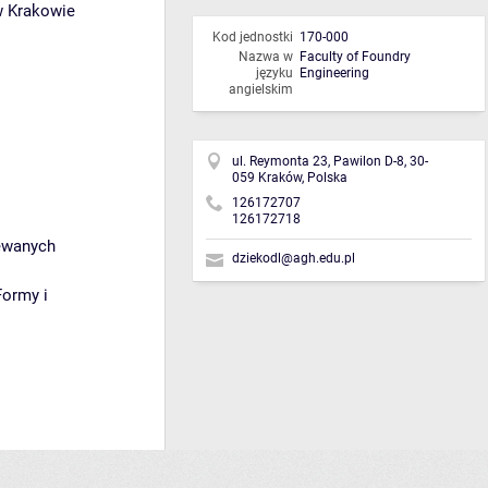
w Krakowie
Kod jednostki
170-000
Nazwa w
Faculty of Foundry
języku
Engineering
angielskim
ul. Reymonta 23, Pawilon D-8, 30-
059 Kraków, Polska
126172707
126172718
lewanych
dziekodl@agh.edu.pl
Formy i