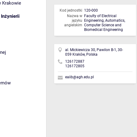
w Krakowie
Kod jednostki
120-000
Inżynierii
Nazwa w
Faculty of Electrical
języku
Engineering, Automatics,
angielskim
Computer Science and
Biomedical Engineering
al. Mickiewicza 30, Pawilon B-1, 30-
nej
059 Kraków, Polska
126172887
126172805
eaiib@agh.edu.pl
temów