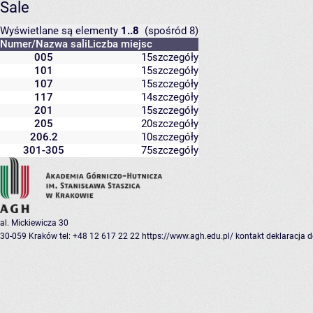
Sale
Wyświetlane są elementy
1..8
(spośród 8)
Numer/Nazwa sali
Liczba miejsc
005
15
szczegóły
101
15
szczegóły
107
15
szczegóły
117
14
szczegóły
201
15
szczegóły
205
20
szczegóły
206.2
10
szczegóły
301-305
75
szczegóły
al. Mickiewicza 30
30-059 Kraków
tel: +48 12 617 22 22
https://www.agh.edu.pl/
kontakt
deklaracja 